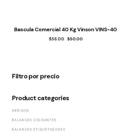
Bascula Comercial 40 Kg Vinson VINS-40
$
56.00
$
50.00
El
El
precio
precio
original
actual
era:
es:
$56.00.
$50.00.
Filtro por precio
Product categories
ABRIGOS
BALANZAS COLGANTES
BALANZAS ETIQUETADORAS