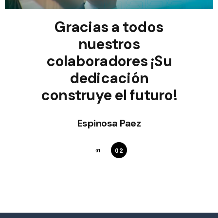
s
Gracias a todos
era
nuestros
pr
colaboradores ¡Su
dedicación
construye el futuro!
Espinosa Paez