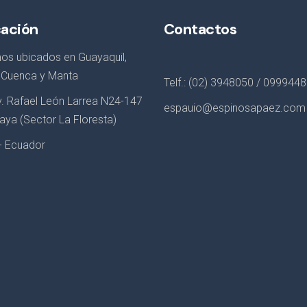
cación
Contactos
os ubicados en Guayaquil,
, Cuenca y Manta
Telf.: (02) 3948050 / 099944
Av. Rafael León Larrea N24-147
espauio@espinosapaez.com
aya (Sector La Floresta)
 - Ecuador