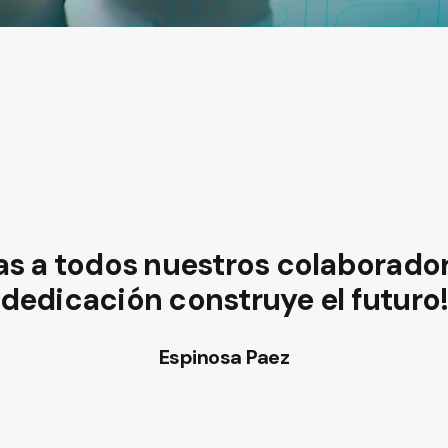
balanza más precisa y duradera
Espinosa Paez