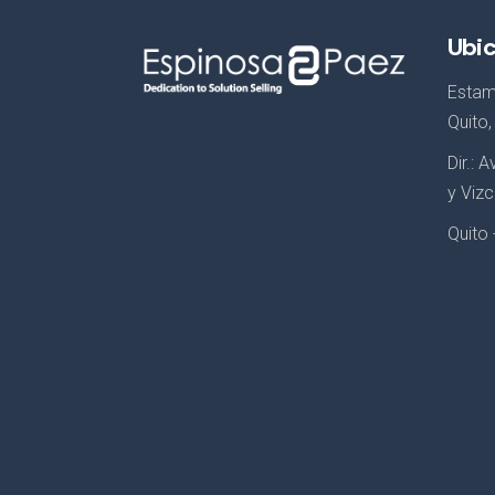
Ubi
Estam
Quito
Dir.: 
y Vizc
Quito