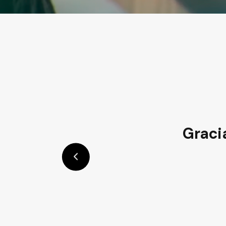
es ¡Su
La 