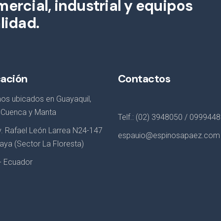
ercial, industrial y equipos
lidad.
cación
Contactos
os ubicados en Guayaquil,
, Cuenca y Manta
Telf.: (02) 3948050 / 099944
Av. Rafael León Larrea N24-147
espauio@espinosapaez.com
aya (Sector La Floresta)
 - Ecuador