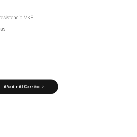
 resistencia MKP
mas
 medida 98 (5 unidades) quantity
Añadir Al Carrito