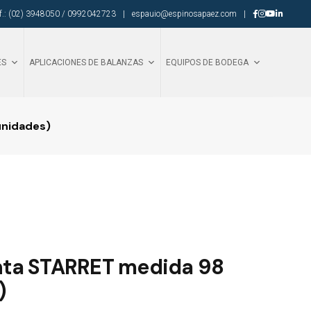
lf.: (02) 3948050 / 0992042723
|
espauio@espinosapaez.com
|
ES
APLICACIONES DE BALANZAS
EQUIPOS DE BODEGA
unidades)
inta STARRET medida 98
)