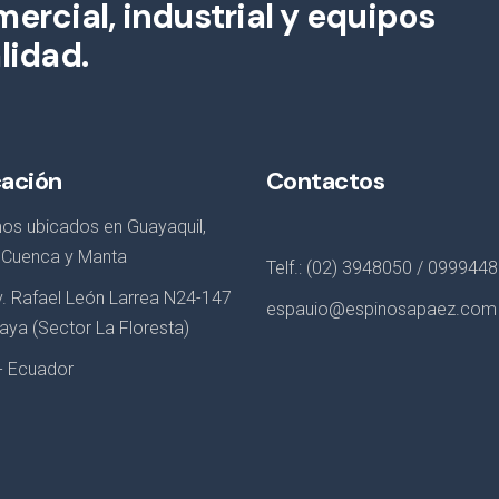
ercial, industrial y equipos
lidad.
cación
Contactos
os ubicados en Guayaquil,
, Cuenca y Manta
Telf.: (02) 3948050 / 099944
Av. Rafael León Larrea N24-147
espauio@espinosapaez.com
aya (Sector La Floresta)
 - Ecuador